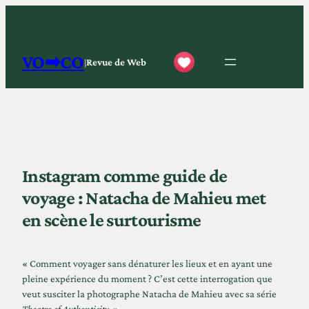
Aller
au
contenu
VO➡CO
Revue de Web
|
Instagram comme guide de
voyage : Natacha de Mahieu met
en scène le surtourisme
« Comment voyager sans dénaturer les lieux et en ayant une
pleine expérience du moment ? C’est cette interrogation que
veut susciter la photographe Natacha de Mahieu avec sa série
Theatre of Authenticity
. »