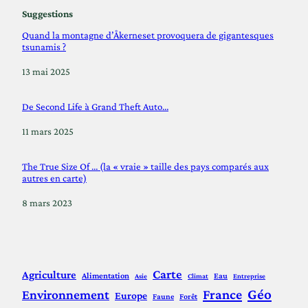
Suggestions
Quand la montagne d’Åkerneset provoquera de gigantesques
tsunamis ?
Date
13 mai 2025
De Second Life à Grand Theft Auto…
Date
11 mars 2025
The True Size Of … (la « vraie » taille des pays comparés aux
autres en carte)
Date
8 mars 2023
Carte
Agriculture
Alimentation
Eau
Asie
Climat
Entreprise
Géo
France
Environnement
Europe
Faune
Forêt