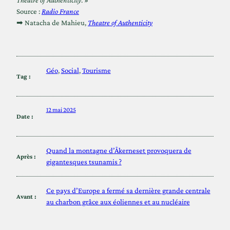
Source :
Radio France
➡ Natacha de Mahieu,
Theatre of Authenticity
Géo
, 
Social
, 
Tourisme
Tag :
12 mai 2025
Date :
Quand la montagne d’Åkerneset provoquera de
Après :
gigantesques tsunamis ?
Ce pays d’Europe a fermé sa dernière grande centrale
Avant :
au charbon grâce aux éoliennes et au nucléaire